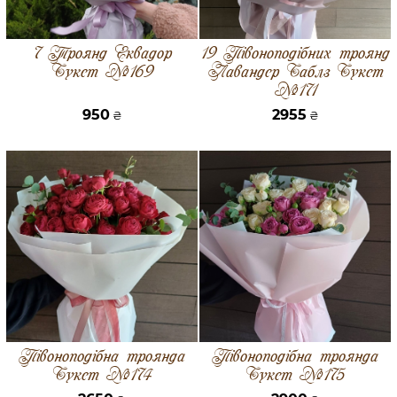
7 Троянд Еквадор
19 Півоноподібних троянд
Букет №169
Лавандер Баблз Букет
№171
950
2955
₴
₴
Півоноподібна троянда
Півоноподібна троянда
Букет №174
Букет №175