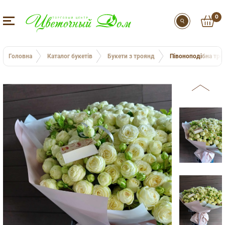
0
Головна
Каталог букетів
Букети з троянд
Півоноподібна тро