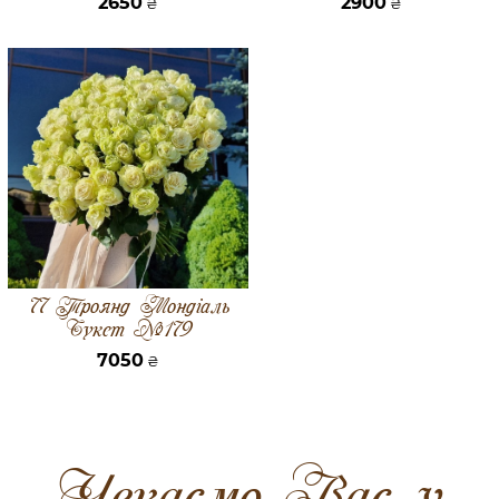
2650
2900
₴
₴
77 Троянд Мондіаль
Букет №179
7050
₴
Чекаємо Вас у