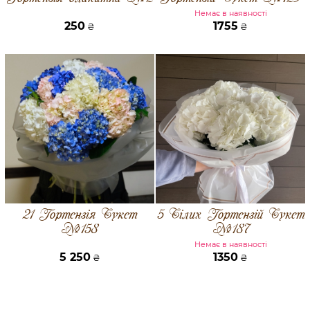
Немає в наявності
250
1755
₴
₴
21 Гортензія Букет
5 Білих Гортензій Букет
№158
№187
Немає в наявності
5 250
1350
₴
₴