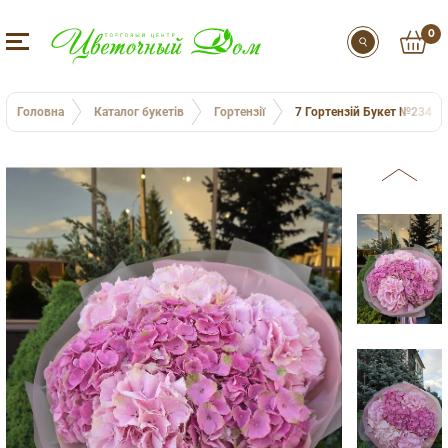
0
Головна
Каталог букетів
Гортензії
7 Гортензій Букет №234