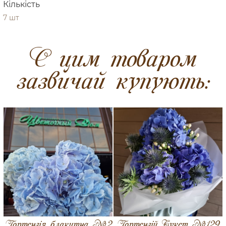
Кількість
7 шт
C цим товаром
зазвичай купують:
Гортензія блакитна №2
Гортензій Букет №129