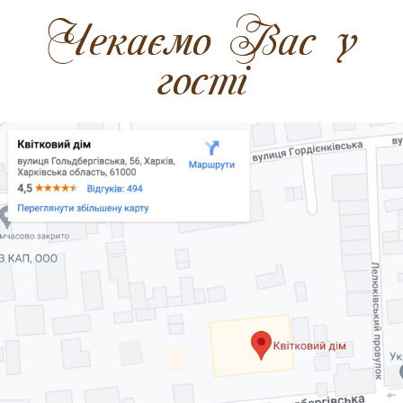
Чекаємо Вас у
гості