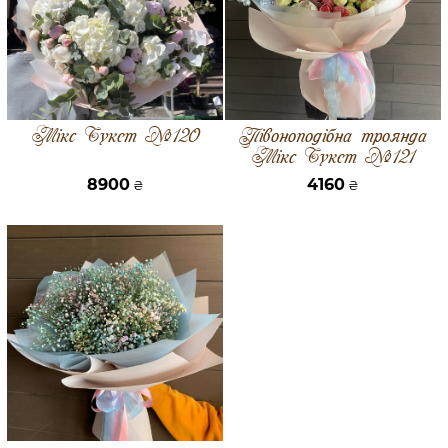
Мікс Букет №120
Півоноподібна троянда
Мікс Букет №121
8900
4160
₴
₴