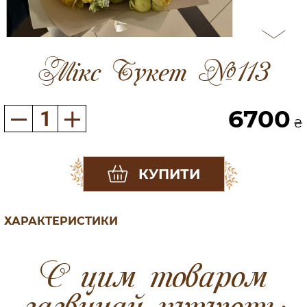
Мікс Букет №113
6700
₴
КУПИТИ
ХАРАКТЕРИСТИКИ
C цим товаром
зазвичай купують: