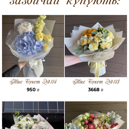
Мікс Букет №114
Мікс Букет №118
950
3668
₴
₴