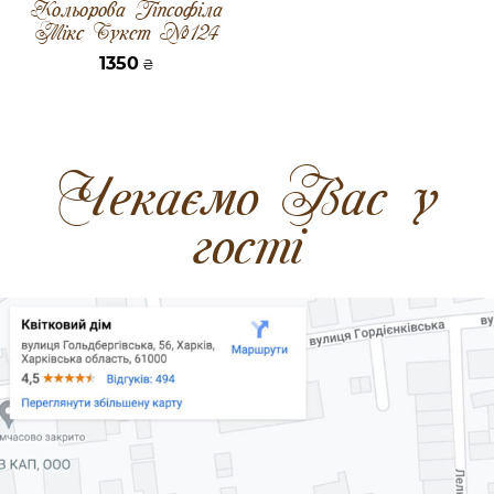
Кольорова Гіпсофіла
Мікс Букет №124
1350
₴
Чекаємо Вас у
гості