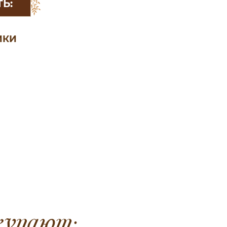
Ь:
ИКИ
купают: