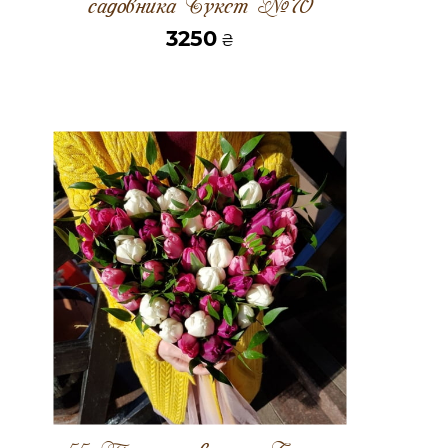
садовника Букет №70
3250
₴