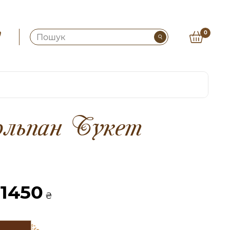
0
льпан Букет
1450
₴