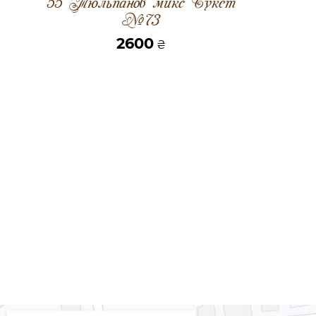
55 Тюльпанов микс Букет
№73
2600
₴