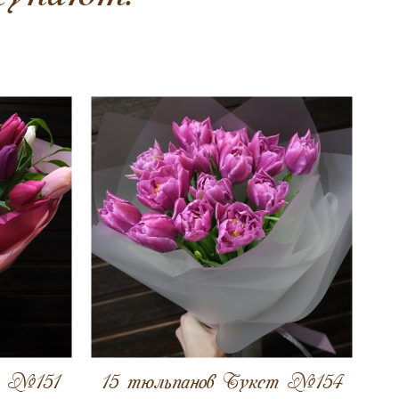
т №151
15 тюльпанов Букет №154