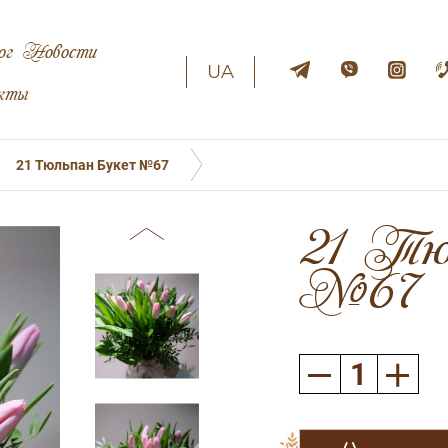
ог
Новости
UA
кты
21 Тюльпан Букет №67
21 Тю
№67