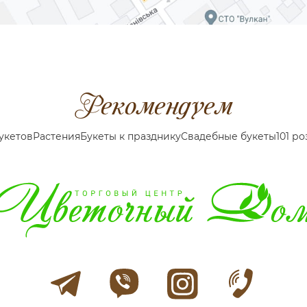
Рекомендуем
укетов
Растения
Букеты к празднику
Cвадебные букеты
101 ро