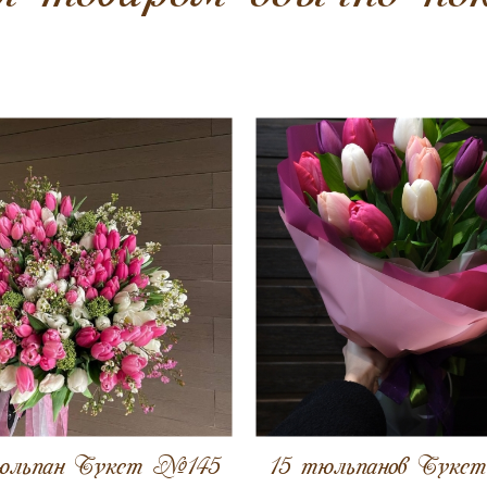
юльпан Букет №145
15 тюльпанов Буке