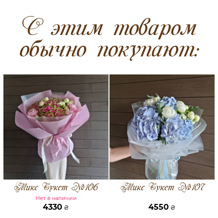
C этим товаром
обычно покупают:
Микс Букет №106
Микс Букет №107
Нет в наличии
4330
4550
₴
₴