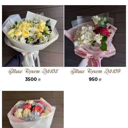
Микс Букет №108
Микс Букет №109
3500
950
₴
₴