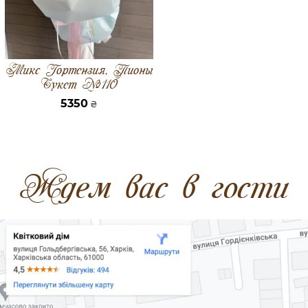
Микс Гортензия, Пионы
Букет №110
5350
₴
Ждем вас в гости