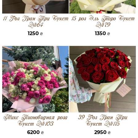
11 Роз Гран При Букет
15 роз Эль Торо Букет
№64
№79
1250
1350
₴
₴
Микс Пионовидная роза
39 Роз Гран При
Букет №103
Букет №115
6200
2950
₴
₴