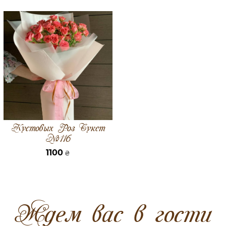
Кустовых Роз Букет
№116
1100
₴
Ждем вас в гости