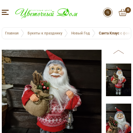
0
Главная
Букеты к празднику
Новый Год
Санта Клаус с фон