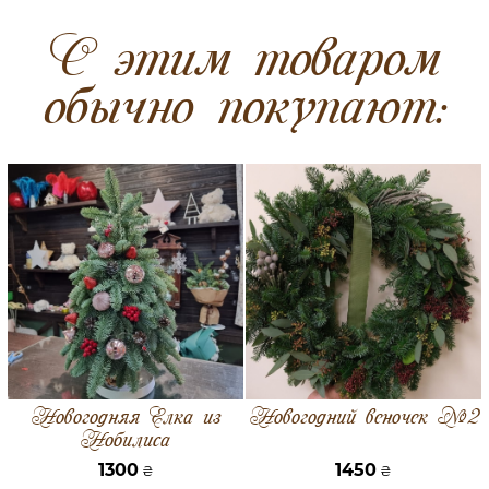
C этим товаром
обычно покупают:
Новогодняя Елка из
Новогодний веночек №2
Нобилиса
1300
1450
₴
₴