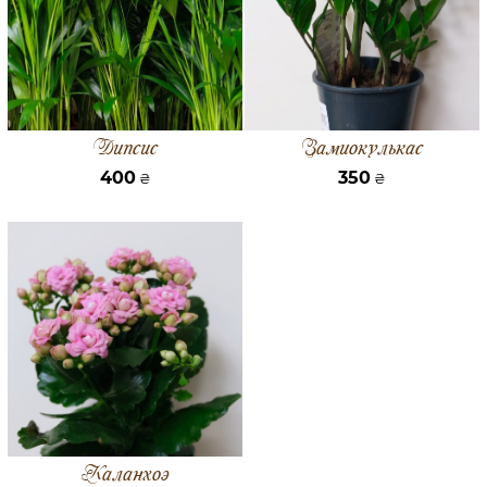
Дипсис
Замиокулькас
400
350
₴
₴
Каланхоэ