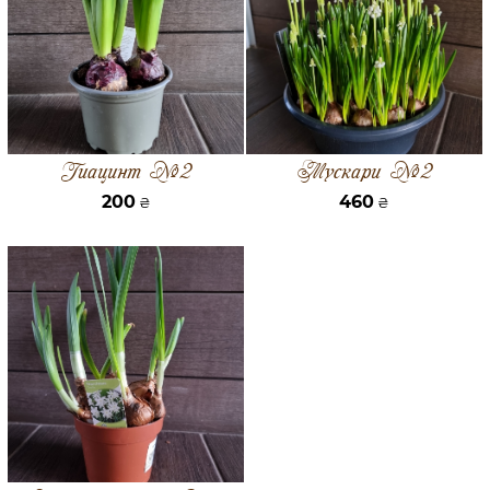
Гиацинт №2
Мускари №2
200
460
₴
₴