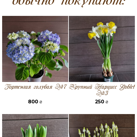
Гортензия голубая №7
Крупный Нарцисс Goblet
№3
800
250
₴
₴