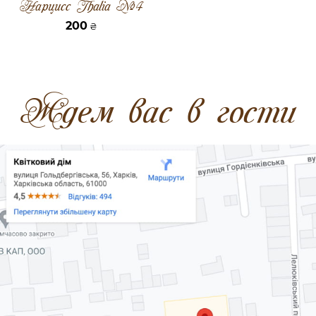
Нарцисс Thalia №4
200
₴
Ждем вас в гости