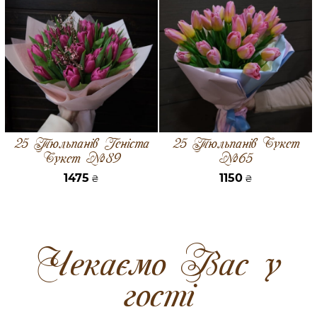
25 Тюльпанів Геніста
25 Тюльпанів Букет
Букет №89
№65
1475
1150
₴
₴
Чекаємо Вас у
гості