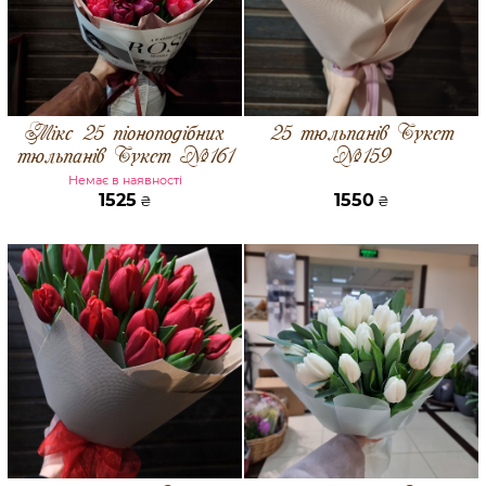
Мікс 25 піоноподібних
25 тюльпанів Букет
тюльпанів Букет №161
№159
Немає в наявності
1525
1550
₴
₴