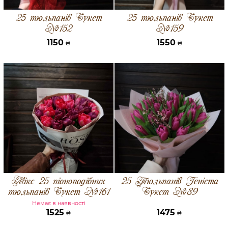
25 тюльпанів Букет
25 тюльпанів Букет
№152
№159
1150
1550
₴
₴
Мікс 25 піоноподібних
25 Тюльпанів Геніста
тюльпанів Букет №161
Букет №89
Немає в наявності
1525
1475
₴
₴