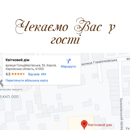
Чекаємо Вас у
гості