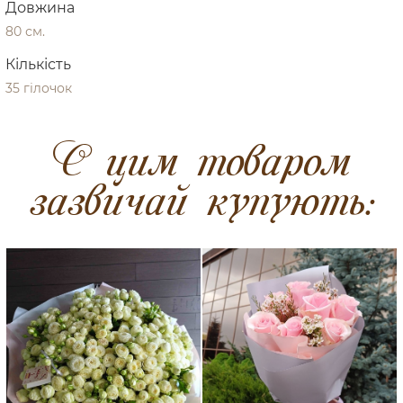
Довжина
80 см.
Кількість
35 гілочок
C цим товаром
зазвичай купують: