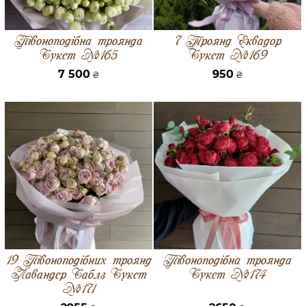
Півоноподібна троянда
7 Троянд Еквадор
Букет №165
Букет №169
7 500
950
₴
₴
19 Півоноподібних троянд
Півоноподібна троянда
Лавандер Баблз Букет
Букет №174
№171