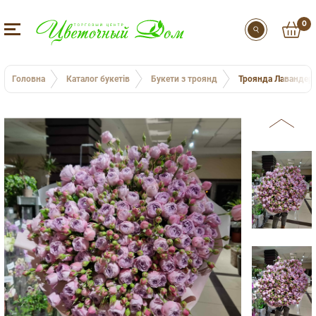
0
Головна
Каталог букетів
Букети з троянд
Троянда Лавандер