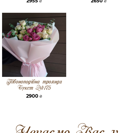
2955
2650
₴
₴
Півоноподібна троянда
Букет №175
2900
₴
Чекаємо Вас у